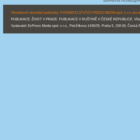
БАННЕРЫ РАЗМЕЩЕНЫ
Všeobecné obchodní podmínky VYDAVATELSTVÍ EX PRESS MEDIA spol. s r.o. pro inz
PUBLIKACE: ŽIVOT V PRAZE. PUBLIKACE V RUŠTINĚ V ČESKÉ REPUBLICE. Všechn
Vydavatel: ExPress Media spol. s r.o., Petržílkova 1436/35, Praha 5, 158 00, Česká