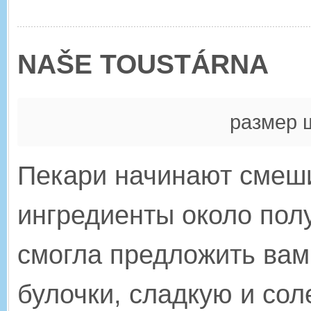
NAŠE TOUSTÁRNA
размер 
Пекари начинают смеш
ин
гредиенты около полу
смогла
предложить вам
булочки, сладкую
и сол