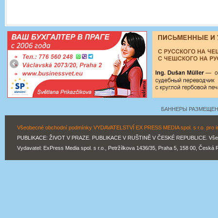
БАННЕРЫ РАЗМЕЩЕНЫ
Všeobecné obchodní podmínky VYDAVATELSTVÍ EX PRESS MEDIA spol. s r.o. pro inz
PUBLIKACE: ŽIVOT V PRAZE. PUBLIKACE V RUŠTINĚ V ČESKÉ REPUBLICE. Všechn
Vydavatel: ExPress Media spol. s r.o., Petržílkova 1436/35, Praha 5, 158 00, Česká