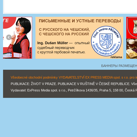
БАННЕРЫ РАЗМЕЩЕНЫ
Všeobecné obchodní podmínky VYDAVATELSTVÍ EX PRESS MEDIA spol. s r.o. pro inz
PUBLIKACE: ŽIVOT V PRAZE. PUBLIKACE V RUŠTINĚ V ČESKÉ REPUBLICE. Všechn
Vydavatel: ExPress Media spol. s r.o., Petržílkova 1436/35, Praha 5, 158 00, Česká