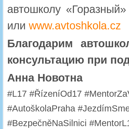
автошколу «Горазный»
или
www.avtoshkola.cz
Благодарим автошко
консультацию при под
Анна Новотна
#L17 #ŘízeníOd17 #MentorZa
#AutoškolaPraha #JezdímSme
#BezpečněNaSilnici #MentorL